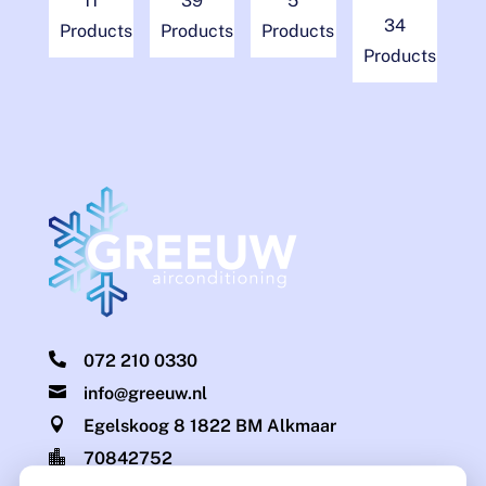
11
39
5
34
Products
Products
Products
Products

072 210 0330

info@greeuw.nl

Egelskoog 8 1822 BM Alkmaar

70842752