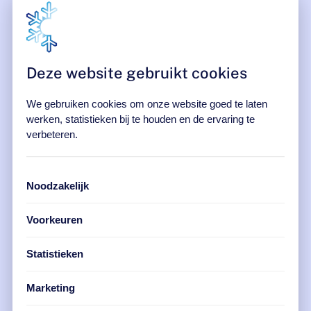
Deze website gebruikt cookies
Storingsdienst
Vrijblijvend advies op locatie
Service & Onderhoud
We gebruiken cookies om onze website goed te laten
NVKL Leveringsvoorwaarden (Zakelijk)
werken, statistieken bij te houden en de ervaring te
verbeteren.
NVKL Leveringsvoorwaarden
Erkend specialist klimaatbeheersing
DEKRA-gecertificeerd
Noodzakelijk
Voorkeuren
Statistieken
Marketing