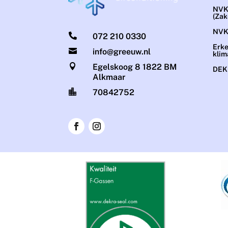
NVK
(Zak
NVK

072 210 0330
Erke

info@greeuw.nl
klim

Egelskoog 8 1822 BM
DEKR
Alkmaar

70842752