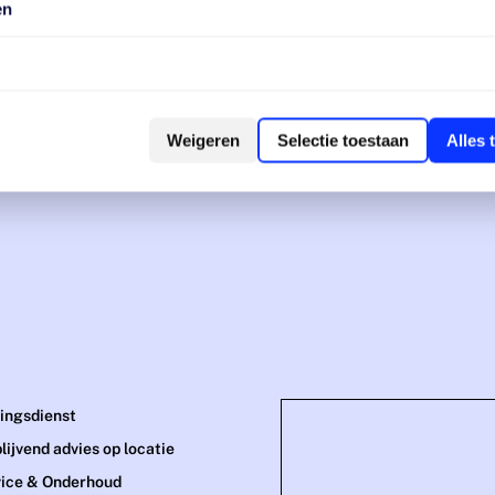
en
Weigeren
Selectie toestaan
Alles 
e:
00
00
ingsdienst
blijvend advies op locatie
ice & Onderhoud