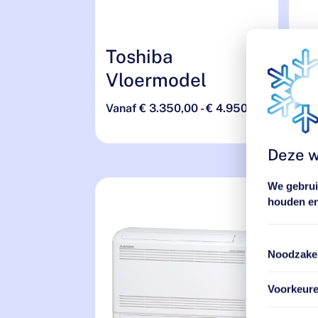
Toshiba
D
Vloermodel
Pe
V
Prijsklass
Vanaf
€
3.350,00
-
€
4.950,00
€ 3.350,0
Va
tot
Deze w
€ 4.950,0
We gebruik
houden en
Noodzakel
Voorkeur