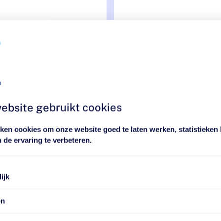
aikin FVXM
Panasonic
rfera
Vloermodel
loermodel
e:
Vanaf
€
2.995,00
-
€
4.250
0
Prijsklasse:
naf
€
3.150,00
-
€
4.950,00
€ 3.150,00
ebsite gebruikt cookies
0
tot
en cookies om onze website goed te laten werken, statistieken b
€ 4.950,00
 de ervaring te verbeteren.
ijk
en