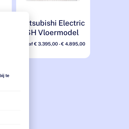
Mitsubishi Electric
VSH Vloermodel
Prijsklasse:
Prijsklasse:
,00
Vanaf
€
3.395,00
-
€
4.895,00
€ 2.995,00
€ 3.395,00
tot
tot
€ 4.250,00
€ 4.895,00
ij te