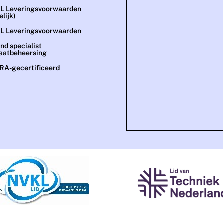
L Leveringsvoorwaarden
elijk)
L Leveringsvoorwaarden
nd specialist
aatbeheersing
A-gecertificeerd