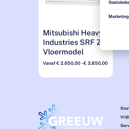
Statistiek
Marketing
Mitsubishi Heavy
Industries SRF ZS
Vloermodel
Prijsklass
Vanaf
€
2.650,00
-
€
3.850,00
€ 2.650,
tot
€ 3.850,
Stor
Vrij
Serv