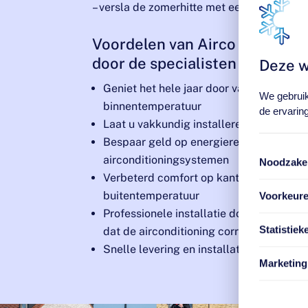
– versla de zomerhitte met een betrouwba
Voordelen van Airco in Schiph
door de specialisten van Gree
Deze w
Geniet het hele jaar door van een comfo
We gebruik
binnentemperatuur
de ervaring
Laat u vakkundig installeren en onderho
Bespaar geld op energierekeningen met 
airconditioningsystemen
Noodzakel
Verbeterd comfort op kantoor en thuis,
buitentemperatuur
Voorkeur
Professionele installatie door een speci
Statistiek
dat de airconditioning correct en efficië
Snelle levering en installatie voor een s
Marketing