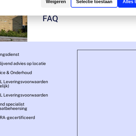
Weigeren
Selectie toestaan
Alles 
FAQ
ingsdienst
blijvend advies op locatie
ice & Onderhoud
L Leveringsvoorwaarden
lijk)
L Leveringsvoorwaarden
nd specialist
aatbeheersing
A-gecertificeerd