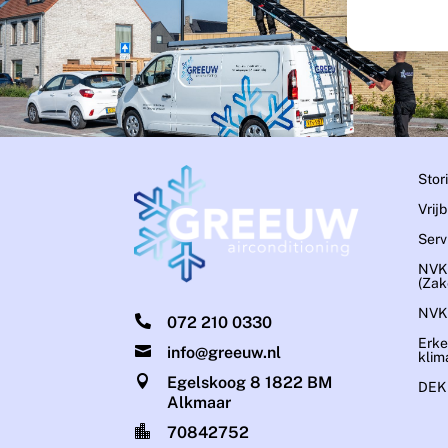
Stor
Vrij
Serv
NVK
(Zake
NVK

072 210 0330
Erke

info@greeuw.nl
klim

Egelskoog 8 1822 BM
DEKR
Alkmaar

70842752