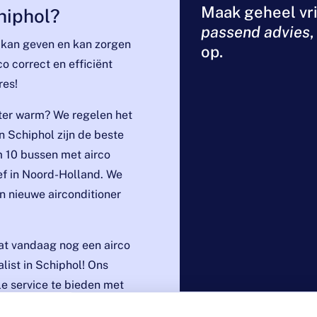
Maak geheel vri
chiphol?
passend advies
es kan geven en kan zorgen
op.
co correct en efficiënt
res!
inter warm? We regelen het
in Schiphol zijn de beste
 10 bussen met airco
ef in Noord-Holland. We
n nieuwe airconditioner
aat vandaag nog een airco
alist in Schiphol! Ons
le service te bieden met
controle over uw comfort