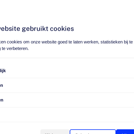
ar airconditioningsysteem.
ol geïnstalleerd
uw Airconditioning
ebsite gebruikt cookies
rtabele
en cookies om onze website goed te laten werken, statistieken bij t
 te verbeteren.
uden door een specialist
efficiënte
ijk
 ongeacht de
en
alist om ervoor te zorgen
en
nt werkt
cherp tarief