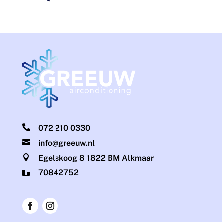

072 210 0330

info@greeuw.nl

Egelskoog 8 1822 BM Alkmaar

70842752