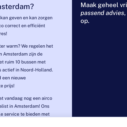
Maak geheel vri
Amsterdam?
passend advies
es kan geven en kan zorgen
op.
co correct en efficiënt
res!
inter warm? We regelen het
 in Amsterdam zijn de
et ruim 10 bussen met
 actief in Noord-Holland.
d een nieuwe
e prijs!
aat vandaag nog een airco
ialist in Amsterdam! Ons
le service te bieden met
controle over uw comfort