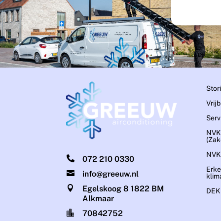
Stor
Vrij
Serv
NVK
(Zake
NVK

072 210 0330
Erke

info@greeuw.nl
klim

Egelskoog 8 1822 BM
DEKR
Alkmaar

70842752