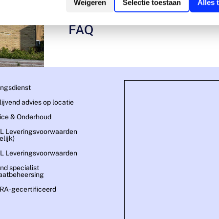
Weigeren
Selectie toestaan
Alles 
FAQ
ingsdienst
blijvend advies op locatie
ice & Onderhoud
L Leveringsvoorwaarden
lijk)
L Leveringsvoorwaarden
nd specialist
aatbeheersing
A-gecertificeerd