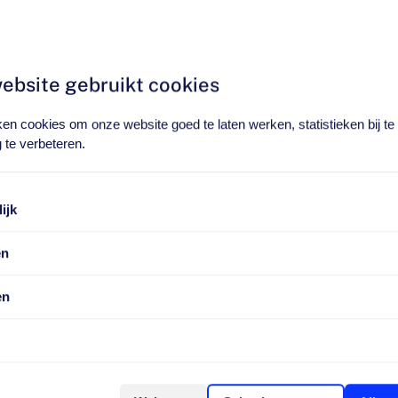
ar airconditioningsysteem.
rdam geïnstalleerd
uw Airconditioning
ebsite gebruikt cookies
rtabele
en cookies om onze website goed te laten werken, statistieken bij t
 te verbeteren.
uden door een specialist
efficiënte
ijk
 ongeacht de
en
alist om ervoor te zorgen
en
nt werkt
cherp tarief