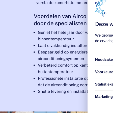
– versla de zomerhitte met een betrouwba
Voordelen van Airco in Amste
door de specialisten van Gree
Deze w
Geniet het hele jaar door van een comfo
We gebruik
binnentemperatuur
de ervaring
Laat u vakkundig installeren en onderho
Bespaar geld op energierekeningen met 
airconditioningsystemen
Noodzakel
Verbeterd comfort op kantoor en thuis,
buitentemperatuur
Voorkeur
Professionele installatie door een speci
Statistiek
dat de airconditioning correct en efficië
Snelle levering en installatie voor een s
Marketing