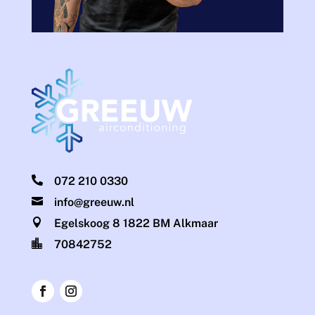

072 210 0330

info@greeuw.nl

Egelskoog 8 1822 BM Alkmaar

70842752