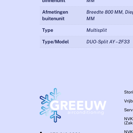
binnenunit
MM
Afmetingen
Breedte 800 MM, Di
buitenunit
MM
Type
Multisplit
Type/Model
DUO-Split AY – 2F33
Stor
Vrij
Serv
NVK
(Zake
NVK