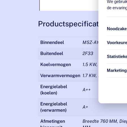
We gebruik
de ervaring
Productspecificaties
Noodzakel
Binnendeel
MSZ-AY
Voorkeur
Buitendeel
2F33
Statistiek
Koelvermogen
1.5 KW, 2.0 KW, 2.5 
Marketing
Verwarmvermogen
1.7 KW, 2.3 KW, 3.2 
Energielabel
A++
(koelen)
Energielabel
A+
(verwarmen)
Afmetingen
Breedte 760 MM, Die