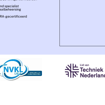
nd specialist
aatbeheersing
A-gecertificeerd