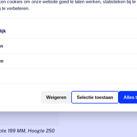
en cookies om onze website goed te laten werken, statistieken bij t
 te verbeteren.
ijk
en
en
KW, 3.5 KW, 5.0 KW
KW, 4.0 KW, 5.5 KW
Weigeren
Selectie toestaan
Alles 
pte 199 MM, Hoogte 250