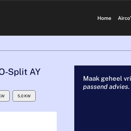
Home
Airco
O-Split AY
Maak geheel vri
passend advies
.
 KW
5.0 KW