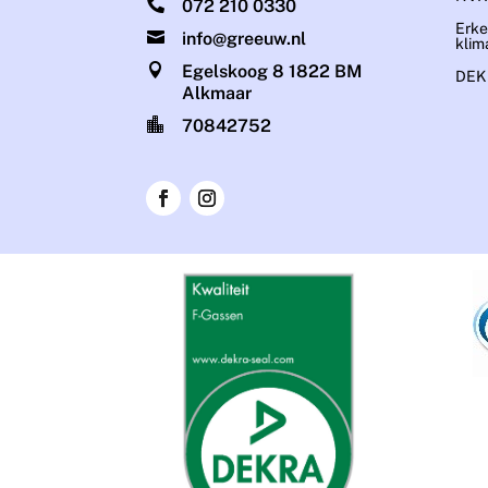

072 210 0330
Erke

info@greeuw.nl
klim

Egelskoog 8 1822 BM
DEKR
Alkmaar

70842752